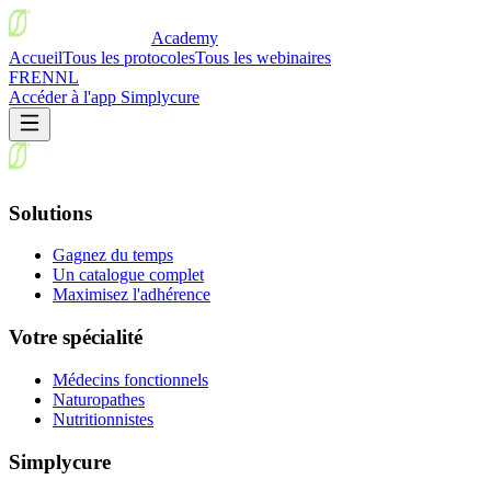
Academy
Accueil
Tous les protocoles
Tous les webinaires
FR
EN
NL
Accéder à l'app Simplycure
Solutions
Gagnez du temps
Un catalogue complet
Maximisez l'adhérence
Votre spécialité
Médecins fonctionnels
Naturopathes
Nutritionnistes
Simplycure