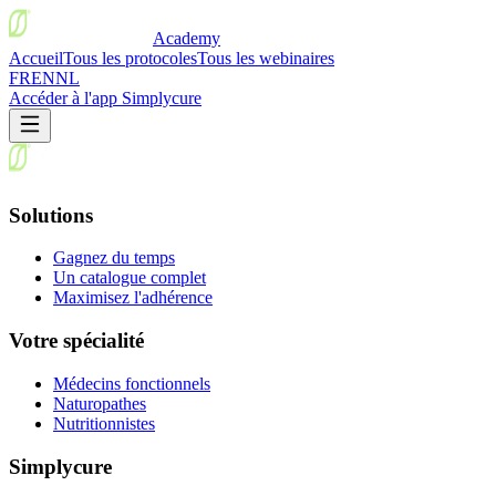
Academy
Accueil
Tous les protocoles
Tous les webinaires
FR
EN
NL
Accéder à l'app Simplycure
Solutions
Gagnez du temps
Un catalogue complet
Maximisez l'adhérence
Votre spécialité
Médecins fonctionnels
Naturopathes
Nutritionnistes
Simplycure