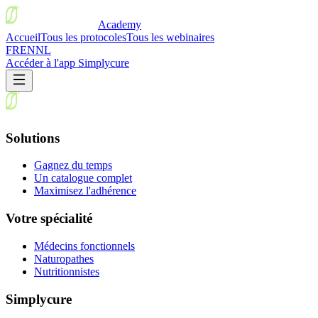
Academy
Accueil
Tous les protocoles
Tous les webinaires
FR
EN
NL
Accéder à l'app Simplycure
Solutions
Gagnez du temps
Un catalogue complet
Maximisez l'adhérence
Votre spécialité
Médecins fonctionnels
Naturopathes
Nutritionnistes
Simplycure