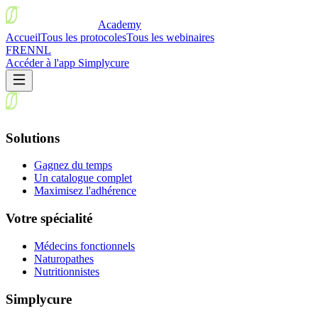
Academy
Accueil
Tous les protocoles
Tous les webinaires
FR
EN
NL
Accéder à l'app Simplycure
Solutions
Gagnez du temps
Un catalogue complet
Maximisez l'adhérence
Votre spécialité
Médecins fonctionnels
Naturopathes
Nutritionnistes
Simplycure