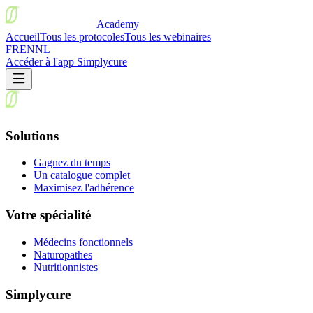
Academy
Accueil
Tous les protocoles
Tous les webinaires
FR
EN
NL
Accéder à l'app Simplycure
Solutions
Gagnez du temps
Un catalogue complet
Maximisez l'adhérence
Votre spécialité
Médecins fonctionnels
Naturopathes
Nutritionnistes
Simplycure