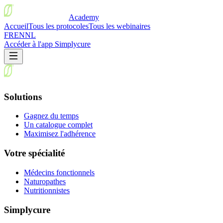
Academy
Accueil
Tous les protocoles
Tous les webinaires
FR
EN
NL
Accéder à l'app Simplycure
Solutions
Gagnez du temps
Un catalogue complet
Maximisez l'adhérence
Votre spécialité
Médecins fonctionnels
Naturopathes
Nutritionnistes
Simplycure