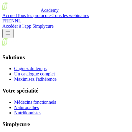
Academy
Accueil
Tous les protocoles
Tous les webinaires
FR
EN
NL
Accéder à l'app Simplycure
Solutions
Gagnez du temps
Un catalogue complet
Maximisez l'adhérence
Votre spécialité
Médecins fonctionnels
Naturopathes
Nutritionnistes
Simplycure