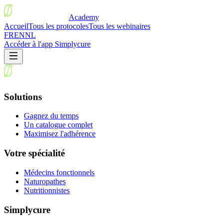
Academy
Accueil
Tous les protocoles
Tous les webinaires
FR
EN
NL
Accéder à l'app Simplycure
Solutions
Gagnez du temps
Un catalogue complet
Maximisez l'adhérence
Votre spécialité
Médecins fonctionnels
Naturopathes
Nutritionnistes
Simplycure