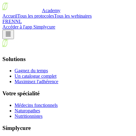
Academy
Accueil
Tous les protocoles
Tous les webinaires
FR
EN
NL
Accéder à l'app Simplycure
Solutions
Gagnez du temps
Un catalogue complet
Maximisez l'adhérence
Votre spécialité
Médecins fonctionnels
Naturopathes
Nutritionnistes
Simplycure