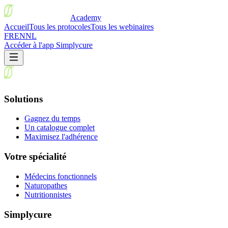
Academy
Accueil
Tous les protocoles
Tous les webinaires
FR
EN
NL
Accéder à l'app Simplycure
Solutions
Gagnez du temps
Un catalogue complet
Maximisez l'adhérence
Votre spécialité
Médecins fonctionnels
Naturopathes
Nutritionnistes
Simplycure