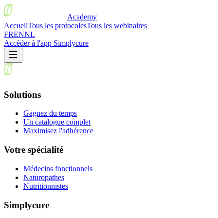
Academy
Accueil
Tous les protocoles
Tous les webinaires
FR
EN
NL
Accéder à l'app Simplycure
Solutions
Gagnez du temps
Un catalogue complet
Maximisez l'adhérence
Votre spécialité
Médecins fonctionnels
Naturopathes
Nutritionnistes
Simplycure