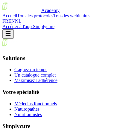
Academy
Accueil
Tous les protocoles
Tous les webinaires
FR
EN
NL
Accéder à l'app Simplycure
Solutions
Gagnez du temps
Un catalogue complet
Maximisez l'adhérence
Votre spécialité
Médecins fonctionnels
Naturopathes
Nutritionnistes
Simplycure