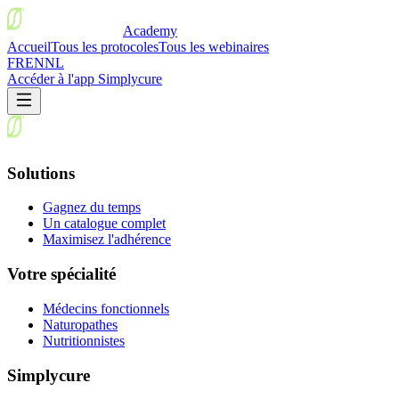
Academy
Accueil
Tous les protocoles
Tous les webinaires
FR
EN
NL
Accéder à l'app Simplycure
Solutions
Gagnez du temps
Un catalogue complet
Maximisez l'adhérence
Votre spécialité
Médecins fonctionnels
Naturopathes
Nutritionnistes
Simplycure