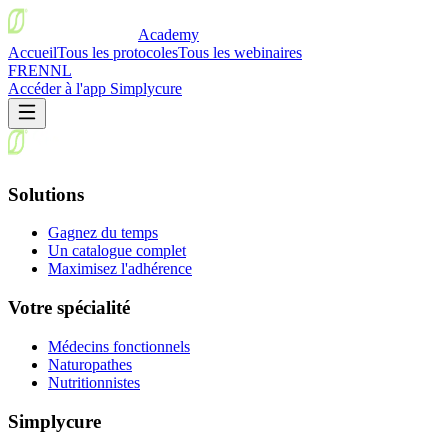
Academy
Accueil
Tous les protocoles
Tous les webinaires
FR
EN
NL
Accéder à l'app Simplycure
Solutions
Gagnez du temps
Un catalogue complet
Maximisez l'adhérence
Votre spécialité
Médecins fonctionnels
Naturopathes
Nutritionnistes
Simplycure