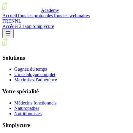
Academy
Accueil
Tous les protocoles
Tous les webinaires
FR
EN
NL
Accéder à l'app Simplycure
Solutions
Gagnez du temps
Un catalogue complet
Maximisez l'adhérence
Votre spécialité
Médecins fonctionnels
Naturopathes
Nutritionnistes
Simplycure