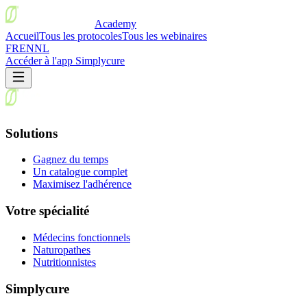
Academy
Accueil
Tous les protocoles
Tous les webinaires
FR
EN
NL
Accéder à l'app Simplycure
Solutions
Gagnez du temps
Un catalogue complet
Maximisez l'adhérence
Votre spécialité
Médecins fonctionnels
Naturopathes
Nutritionnistes
Simplycure