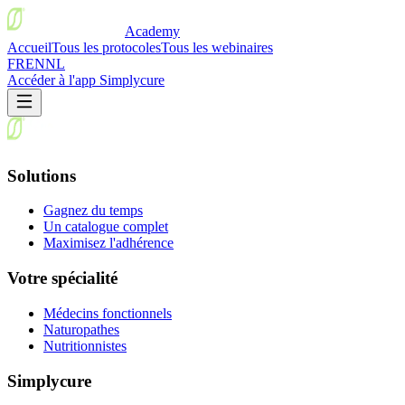
Academy
Accueil
Tous les protocoles
Tous les webinaires
FR
EN
NL
Accéder à l'app Simplycure
Solutions
Gagnez du temps
Un catalogue complet
Maximisez l'adhérence
Votre spécialité
Médecins fonctionnels
Naturopathes
Nutritionnistes
Simplycure