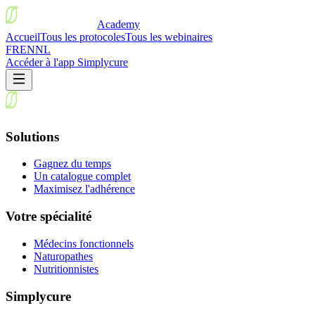
Academy
Accueil
Tous les protocoles
Tous les webinaires
FR
EN
NL
Accéder à l'app Simplycure
Solutions
Gagnez du temps
Un catalogue complet
Maximisez l'adhérence
Votre spécialité
Médecins fonctionnels
Naturopathes
Nutritionnistes
Simplycure