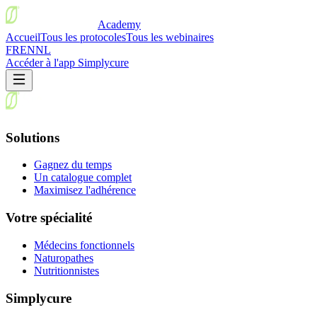
Academy
Accueil
Tous les protocoles
Tous les webinaires
FR
EN
NL
Accéder à l'app Simplycure
Solutions
Gagnez du temps
Un catalogue complet
Maximisez l'adhérence
Votre spécialité
Médecins fonctionnels
Naturopathes
Nutritionnistes
Simplycure