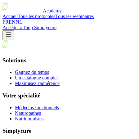
Academy
Accueil
Tous les protocoles
Tous les webinaires
FR
EN
NL
Accéder à l'app Simplycure
Solutions
Gagnez du temps
Un catalogue complet
Maximisez l'adhérence
Votre spécialité
Médecins fonctionnels
Naturopathes
Nutritionnistes
Simplycure