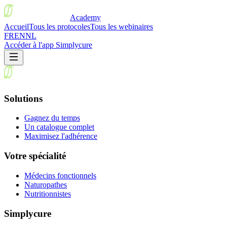
Academy
Accueil
Tous les protocoles
Tous les webinaires
FR
EN
NL
Accéder à l'app Simplycure
Solutions
Gagnez du temps
Un catalogue complet
Maximisez l'adhérence
Votre spécialité
Médecins fonctionnels
Naturopathes
Nutritionnistes
Simplycure