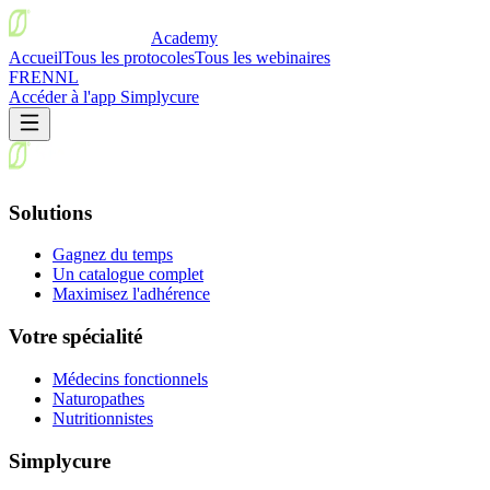
Academy
Accueil
Tous les protocoles
Tous les webinaires
FR
EN
NL
Accéder à l'app Simplycure
Solutions
Gagnez du temps
Un catalogue complet
Maximisez l'adhérence
Votre spécialité
Médecins fonctionnels
Naturopathes
Nutritionnistes
Simplycure