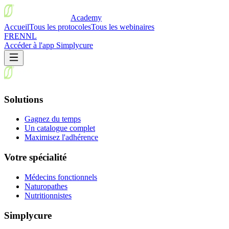
Academy
Accueil
Tous les protocoles
Tous les webinaires
FR
EN
NL
Accéder à l'app Simplycure
Solutions
Gagnez du temps
Un catalogue complet
Maximisez l'adhérence
Votre spécialité
Médecins fonctionnels
Naturopathes
Nutritionnistes
Simplycure