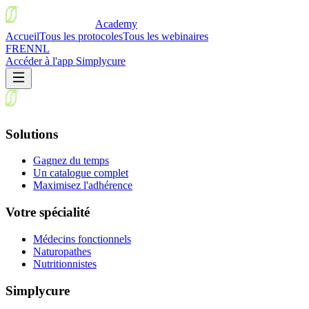
Academy
Accueil
Tous les protocoles
Tous les webinaires
FR
EN
NL
Accéder à l'app Simplycure
Solutions
Gagnez du temps
Un catalogue complet
Maximisez l'adhérence
Votre spécialité
Médecins fonctionnels
Naturopathes
Nutritionnistes
Simplycure