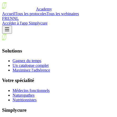
Academy
Accueil
Tous les protocoles
Tous les webinaires
FR
EN
NL
Accéder à l'app Simplycure
Solutions
Gagnez du temps
Un catalogue complet
Maximisez l'adhérence
Votre spécialité
Médecins fonctionnels
Naturopathes
Nutritionnistes
Simplycure