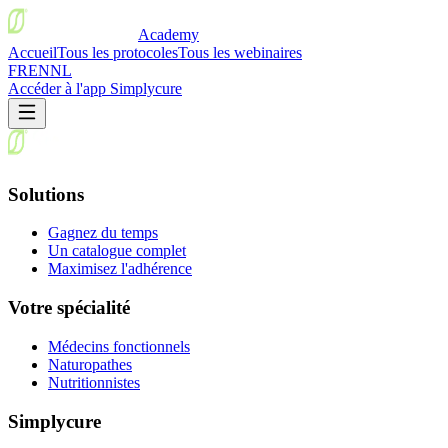
Academy
Accueil
Tous les protocoles
Tous les webinaires
FR
EN
NL
Accéder à l'app Simplycure
Solutions
Gagnez du temps
Un catalogue complet
Maximisez l'adhérence
Votre spécialité
Médecins fonctionnels
Naturopathes
Nutritionnistes
Simplycure