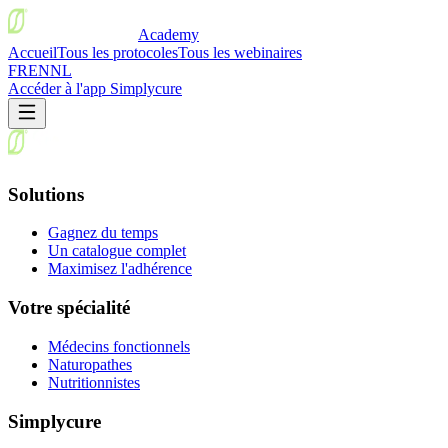
Academy
Accueil
Tous les protocoles
Tous les webinaires
FR
EN
NL
Accéder à l'app Simplycure
Solutions
Gagnez du temps
Un catalogue complet
Maximisez l'adhérence
Votre spécialité
Médecins fonctionnels
Naturopathes
Nutritionnistes
Simplycure